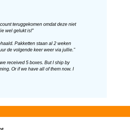
ccount teruggekomen omdat deze niet
ie wel gelukt is!
”
ehaald. Pakketten staan al 2 weken
stuur de volgende keer weer via jullie."
 we received 5 boxes. But I ship by
g. Or if we have all of them now. I
ht