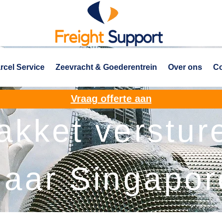
rcel Service
Zeevracht & Goederentrein
Over ons
Co
Vraag offerte aan
akket verstur
naar Singapor