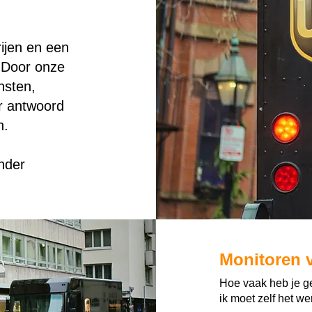
ijen en een
. Door onze
nsten,
er antwoord
n.
nder
Monitoren 
Hoe vaak heb je ge
ik moet zelf het we