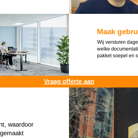
Maak gebrui
Wij versturen dage
welke documentatie
pakket soepel en sn
Vraag offerte aan
cht, waardoor
k gemaakt