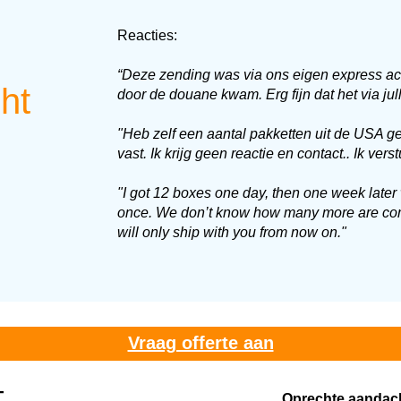
Reacties:
“
Deze zending wa
s
via ons eigen express a
ht
door de douane kwam. Erg fijn dat het via jull
"Heb zelf een aantal pakketten uit de USA g
vast. Ik krijg geen reactie en contact.. Ik ver
"I got 12 boxes one day, then one week later
once. We don’t know how many more are comin
will only ship with you from now on."
Vraag offerte aan
T
Oprechte aandac