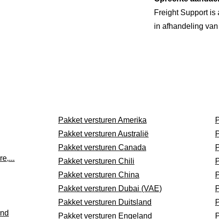
Freight Support is
in afhandeling van 
Pakket versturen Amerika
P
Pakket versturen Australi
ë
P
Pakket versturen Canada
P
e,...
Pakket versturen Chili
P
Pakket versturen China
P
Pakket versturen Dubai (VAE)
P
Pakket versturen Duitsland
P
and
Pakket versturen Engeland
P