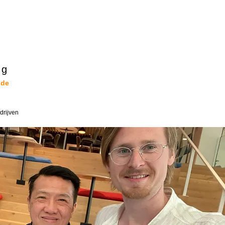
ig
 de
edrijven