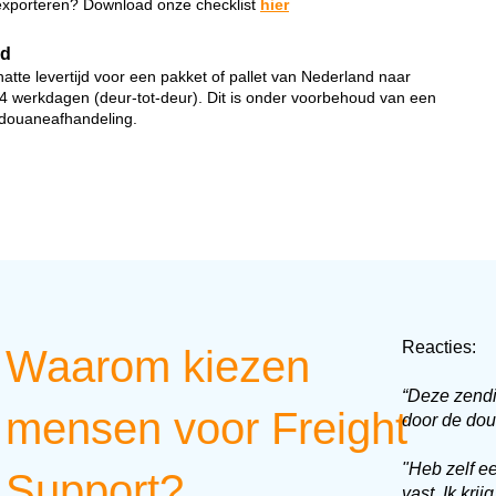
exporteren? Download onze checklist
hier
jd
atte levertijd voor een pakket of pallet van Nederland naar
 4 werkdagen (deur-tot-deur). Dit is onder voorbehoud van een
douaneafhandeling.
Reacties:
Waarom kiezen
“
Deze zend
mensen voor Freight
door de doua
"Heb zelf e
Support?
vast. Ik kri