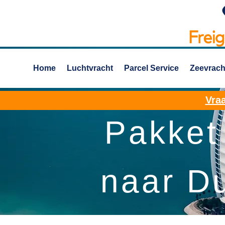
Home
Luchtvracht
Parcel Service
Zeevrach
Vraa
Pakket
naar D