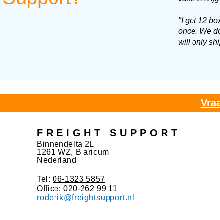
"I got 12 bo
once. We do
will only sh
Vraa
FREIGHT SUPPORT
Binnendelta 2L
1261 WZ, Blaricum
Nederland
Tel:
06-1323 5857
Office:
020-262 99 11
roderik@freightsupport.nl