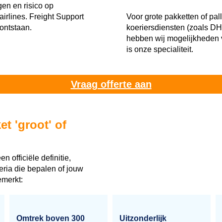
en en risico op
airlines. Freight Support
Voor grote pakketten of pal
ontstaan.
koeriersdiensten (zoals D
hebben wij mogelijkheden vi
is onze specialiteit.
Vraag offerte aan
t 'groot' of
n officiële definitie,
iteria die bepalen of jouw
emerkt:
​Omtrek boven 300
Uitzonderlijk