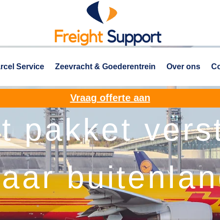
rcel Service
Zeevracht & Goederentrein
Over ons
Co
Vraag offerte aan
t pakket vers
aar buitenla