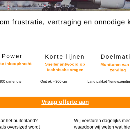
om frustratie, vertraging en onnodige 
Power
Korte lijnen
Doelmat
te inkoopkracht
Sneller antwoord op
Monitoren van
technische vragen
zending
300 cm lengte
Omtrek > 300 cm
Lang pakket / lengtezendi
Vraag offerte aan
aar het buitenland?
Wij versturen dagelijks me
als oversized wordt
waardoor wij weten wat hier