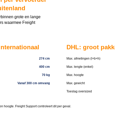
uitenland
rbinnen grote en lange
ers waarmee Freight
internationaal
DHL: groot pakke
274 cm
Max. afmetingen (l×b×h)
400 cm
Max. lengte (enkel)
70 kg
Max. hoogte
Vanaf 300 cm omvang
​Max. gewicht
Toeslag oversized
n hoogte. Freight Support controleert dit per geval.