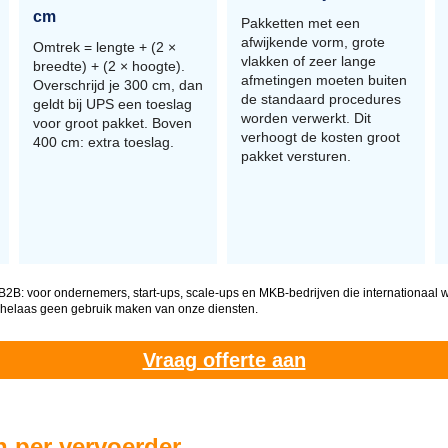
cm
Pakketten met een
afwijkende vorm, grote
Omtrek = lengte + (2 ×
vlakken of zeer lange
breedte) + (2 × hoogte).
afmetingen moeten buiten
Overschrijd je 300 cm, dan
de standaard procedures
geldt bij UPS een toeslag
worden verwerkt. Dit
voor groot pakket. Boven
verhoogt de kosten groot
400 cm: extra toeslag.
pakket versturen.
 B2B: voor ondernemers, start-ups, scale-ups en MKB-bedrijven die internationaal w
 helaas geen gebruik maken van onze diensten.
Vraag offerte aan
 per vervoerder