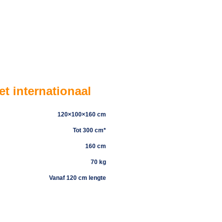
t internationaal
120×100×160 cm
Tot 300 cm*
160 cm
​70 kg
Vanaf 120 cm lengte