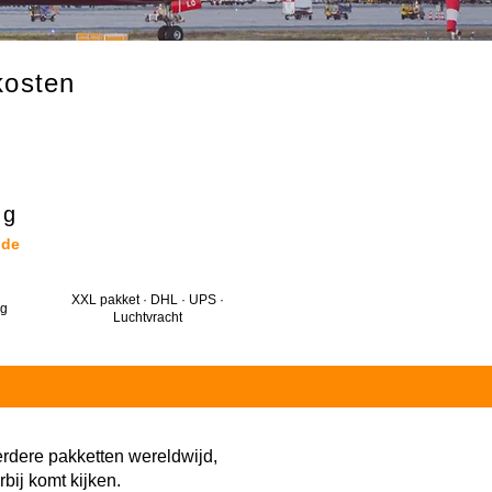
kosten
ig
 de
XXL pakket · DHL · UPS ·
ng
Luchtvracht
erdere pakketten wereldwijd,
bij komt kijken.