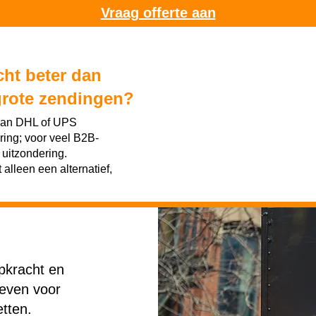
Vraag offerte aan
cht beter dan
grote zendingen?
 van DHL of UPS
ring; voor veel B2B-
 uitzondering.
 alleen een alternatief,
opkracht en
ieven voor
tten.