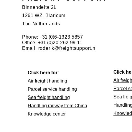
Binnendelta 2L
1261 WZ, Blaricum
The Netherlands
Phone:
+31 (0)
6-1323 5857
Office:
+31 (0)
20-262 99 11
Email:
roderik@freightsupport.nl
Click he
Click here for:
Air freig
Air freight handling
Parcel s
Parcel service handling
Sea frei
Sea freight handling
Handling
Handling railway from China
Knowled
Knowledge center