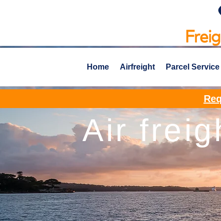
Home
Airfreight
Parcel Service
Req
Air freig