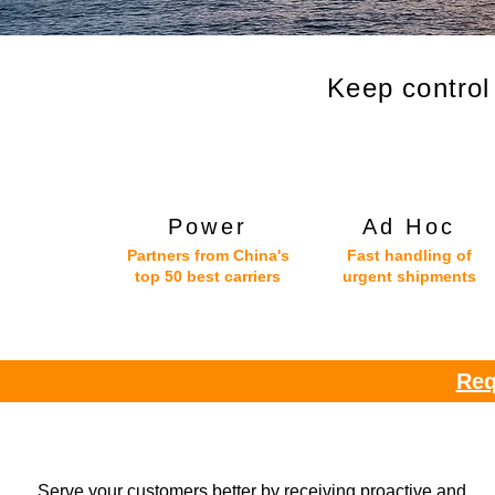
Keep control
Power
Ad Hoc
Partners from China's
Fast handling of
top 50 best carriers
urgent shipments
Req
Serve your customers better by receiving proactive and